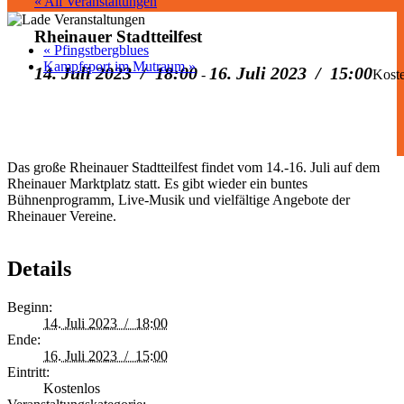
« All Veranstaltungen
Rheinauer Stadtteilfest
«
Pfingstbergblues
Kampfsport im Mutraum
»
14. Juli 2023 / 18:00
16. Juli 2023 / 15:00
-
Koste
Das große Rheinauer Stadtteilfest findet vom 14.-16. Juli auf dem
Rheinauer Marktplatz statt. Es gibt wieder ein buntes
Bühnenprogramm, Live-Musik und vielfältige Angebote der
Rheinauer Vereine.
Details
Beginn:
14. Juli 2023 / 18:00
Ende:
16. Juli 2023 / 15:00
Eintritt:
Kostenlos