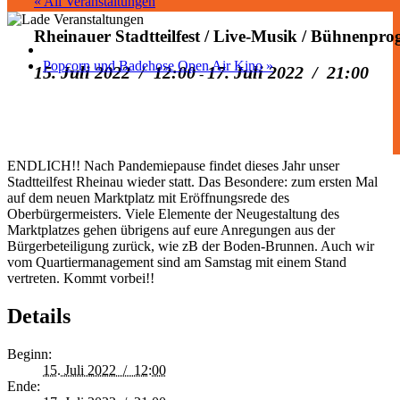
« All Veranstaltungen
Rheinauer Stadtteilfest / Live-Musik / Bühnenp
Popcorn und Badehose Open Air Kino
»
15. Juli 2022 / 12:00
17. Juli 2022 / 21:00
-
ENDLICH!! Nach Pandemiepause findet dieses Jahr unser
Stadtteilfest Rheinau wieder statt. Das Besondere: zum ersten Mal
auf dem neuen Marktplatz mit Eröffnungsrede des
Oberbürgermeisters. Viele Elemente der Neugestaltung des
Marktplatzes gehen übrigens auf eure Anregungen aus der
Bürgerbeteiligung zurück, wie zB der Boden-Brunnen. Auch wir
vom Quartiermanagement sind am Samstag mit einem Stand
vertreten. Kommt vorbei!!
Details
Beginn:
15. Juli 2022 / 12:00
Ende: