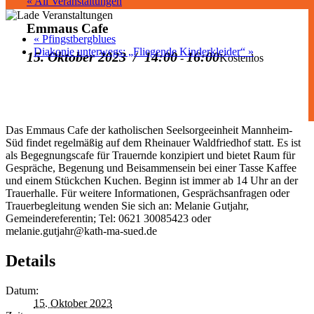
« All Veranstaltungen
Emmaus Cafe
«
Pfingstbergblues
Diakonie unterwegs: „Fliegende Kinderkleider“
»
15. Oktober 2023 / 14:00
16:00
-
Kostenlos
Das Emmaus Cafe der katholischen Seelsorgeeinheit Mannheim-
Süd findet regelmäßig auf dem Rheinauer Waldfriedhof statt. Es ist
als Begegnungscafe für Trauernde konzipiert und bietet Raum für
Gespräche, Begenung und Beisammensein bei einer Tasse Kaffee
und einem Stückchen Kuchen. Beginn ist immer ab 14 Uhr an der
Trauerhalle. Für weitere Informationen, Gesprächsanfragen oder
Trauerbegleitung wenden Sie sich an: Melanie Gutjahr,
Gemeindereferentin; Tel: 0621 30085423 oder
melanie.gutjahr@kath-ma-sued.de
Details
Datum:
15. Oktober 2023