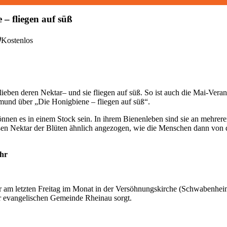
 – fliegen auf süß
0
Kostenlos
ieben deren Nektar– und sie fliegen auf süß. So ist auch die Mai-Veran
mund über „Die Honigbiene – fliegen auf süß“.
önnen es in einem Stock sein. In ihrem Bienenleben sind sie an mehreren
n Nektar der Blüten ähnlich angezogen, wie die Menschen dann von der
Uhr
mer am letzten Freitag im Monat in der Versöhnungskirche (Schwabenhei
r evangelischen Gemeinde Rheinau sorgt.