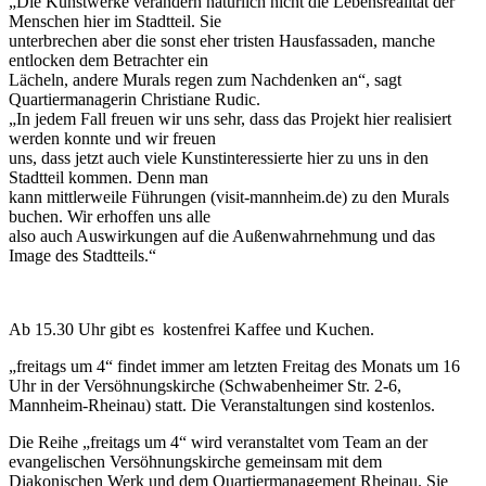
„Die Kunstwerke verändern natürlich nicht die Lebensrealität der
Menschen hier im Stadtteil. Sie
unterbrechen aber die sonst eher tristen Hausfassaden, manche
entlocken dem Betrachter ein
Lächeln, andere Murals regen zum Nachdenken an“, sagt
Quartiermanagerin Christiane Rudic.
„In jedem Fall freuen wir uns sehr, dass das Projekt hier realisiert
werden konnte und wir freuen
uns, dass jetzt auch viele Kunstinteressierte hier zu uns in den
Stadtteil kommen. Denn man
kann mittlerweile Führungen (visit-mannheim.de) zu den Murals
buchen. Wir erhoffen uns alle
also auch Auswirkungen auf die Außenwahrnehmung und das
Image des Stadtteils.“
Ab 15.30 Uhr gibt es kostenfrei Kaffee und Kuchen.
„freitags um 4“ findet immer am letzten Freitag des Monats um 16
Uhr in der Versöhnungskirche (Schwabenheimer Str. 2-6,
Mannheim-Rheinau) statt. Die Veranstaltungen sind kostenlos.
Die Reihe „freitags um 4“ wird veranstaltet vom Team an der
evangelischen Versöhnungskirche gemeinsam mit dem
Diakonischen Werk und dem Quartiermanagement Rheinau. Sie