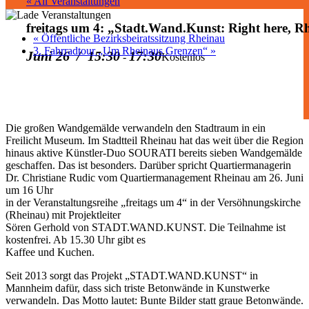
« All Veranstaltungen
freitags um 4: „Stadt.Wand.Kunst: Right here, R
«
Öffentliche Bezirksbeiratssitzung Rheinau
3. Fahrradtour „Um Rheinaus Grenzen“
»
Juni 26 / 15:30
17:30
-
Kostenlos
Die großen Wandgemälde verwandeln den Stadtraum in ein
Freilicht Museum. Im Stadtteil Rheinau hat das weit über die Region
hinaus aktive Künstler-Duo SOURATI bereits sieben Wandgemälde
geschaffen. Das ist besonders. Darüber spricht Quartiermanagerin
Dr. Christiane Rudic vom Quartiermanagement Rheinau am 26. Juni
um 16 Uhr
in der Veranstaltungsreihe „freitags um 4“ in der Versöhnungskirche
(Rheinau) mit Projektleiter
Sören Gerhold von STADT.WAND.KUNST. Die Teilnahme ist
kostenfrei. Ab 15.30 Uhr gibt es
Kaffee und Kuchen.
Seit 2013 sorgt das Projekt „STADT.WAND.KUNST“ in
Mannheim dafür, dass sich triste Betonwände in Kunstwerke
verwandeln. Das Motto lautet: Bunte Bilder statt graue Betonwände.