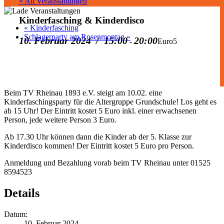
« All Veranstaltungen
Kinderfasching & Kinderdisco
«
Kinderfasching
Schlagerparty am Rosenmontag
»
10. Februar 2024 / 15:00
20:00
-
Euro5
Beim TV Rheinau 1893 e.V. steigt am 10.02. eine
Kinderfaschingsparty für die Altergruppe Grundschule! Los geht es
ab 15 Uhr! Der Eintritt kostet 5 Euro inkl. einer erwachsenen
Person, jede weitere Person 3 Euro.
Ab 17.30 Uhr können dann die Kinder ab der 5. Klasse zur
Kinderdisco kommen! Der Eintritt kostet 5 Euro pro Person.
Anmeldung und Bezahlung vorab beim TV Rheinau unter 01525
8594523
Details
Datum:
10. Februar 2024