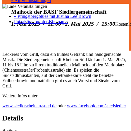
« All Veranstaltungen
Maihock der BASF Siedlergemeinschaft
«
Pfingstbergblues mit Justina Lee Brown
Putzaktion auf der Rheinau
»
1. Mai 2025 / 11:00
2. Mai 2025 / 15:00
-
Kostenl
Leckeres vom Grill, dazu ein kühles Getränk und handgemachte
Musik: Die Siedlergemeinschaft Rheinau-Süd lädt am 1. Mai 2025,
11 bis 15 Uhr, zu ihrem traditionellen Maihock auf den Marktplatz
(Chiemseestraße/Frobeniusstraße) ein. Es spielen die
Südstadtmusikanten, auf der Getränkekarte steht die beliebte
Erdbeerbowle und natürlich gibt es auch Wurst und Steaks vom
Grill.
Weitere Infos unter:
www.siedler-rheinau-sued.de
oder
www.facebook.com/suedsiedler
Details
Beginn: