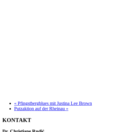
«
Pfingstbergblues mit Justina Lee Brown
Putzaktion auf der Rheinau
»
KONTAKT
Dr. Christiane Rudić