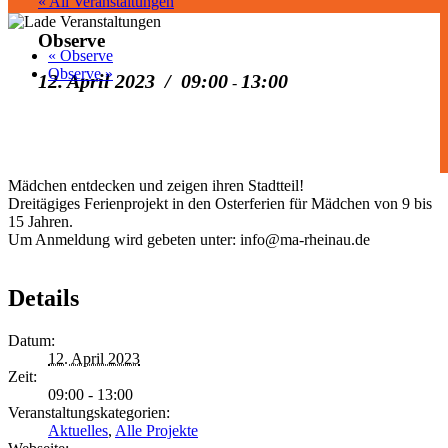
« All Veranstaltungen
Observe
«
Observe
Observe
»
12. April 2023 / 09:00
13:00
-
Mädchen entdecken und zeigen ihren Stadtteil!
Dreitägiges Ferienprojekt in den Osterferien für Mädchen von 9 bis
15 Jahren.
Um Anmeldung wird gebeten unter: info@ma-rheinau.de
Details
Datum:
12. April 2023
Zeit:
09:00 - 13:00
Veranstaltungskategorien:
Aktuelles
,
Alle Projekte