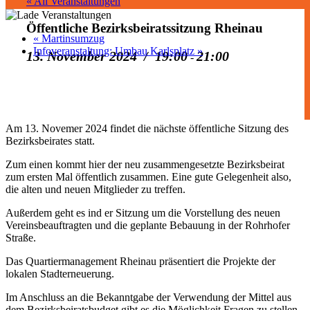
« All Veranstaltungen
Öffentliche Bezirksbeiratssitzung Rheinau
«
Martinsumzug
Infoveranstaltung: Umbau Karlsplatz
»
13. November 2024 / 19:00
21:00
-
Am 13. Novemer 2024 findet die nächste öffentliche Sitzung des
Bezirksbeirates statt.
Zum einen kommt hier der neu zusammengesetzte Bezirksbeirat
zum ersten Mal öffentlich zusammen. Eine gute Gelegenheit also,
die alten und neuen Mitglieder zu treffen.
Außerdem geht es ind er Sitzung um die Vorstellung des neuen
Vereinsbeauftragten und die geplante Bebauung in der Rohrhofer
Straße.
Das Quartiermanagement Rheinau präsentiert die Projekte der
lokalen Stadterneuerung.
Im Anschluss an die Bekanntgabe der Verwendung der Mittel aus
dem Bezirksbeiratsbudget gibt es die Möglichkeit Fragen zu stellen.