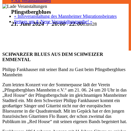
« All Veranstaltungen
Pfingstbergblues
«
Infoveranstaltung des Mannheimer Migrationsbeirates
freitags um 4: Neue Veranstaltungsreihe!
»
21. Juni 2024 / 20:00
22:00
-
Euro28
SCHWARZER BLUES AUS DEM SCHWEIZER
EMMENTAL
Philipp Fankhauser mit seiner Band zu Gast beim Pfingstbergblues
Mannheim
Zum letzten Konzert vor der Sommerpause lädt der Verein
„Pfingstbergblues Mannheim e.V.“ am 21. 06. 24 um 20 Uhr in das
„Red House“ der Pfingstbergschule im gleichnamigen Mannheimer
Stadtteil ein. Mit dem Schweizer Philipp Fankhauser kommt ein
großartiger Sänger und Gitarrist nicht nur der europäischen
Bluesszene in die Quadratestadt. Mit im Gepäck hat er den jungen
französischen Gitarristen Flo Bauer, der schon zweimal das
Publikum im „Red House“ mit seinen eigenen Bands begeistert hat.