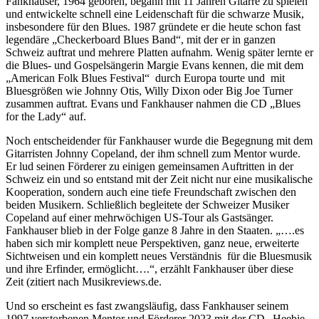
Fankhauser, 1964 geboren, begann mit 11 Jahren Gitarre zu spielen
und entwickelte schnell eine Leidenschaft für die schwarze Musik,
insbesondere für den Blues. 1987 gründete er die heute schon fast
legendäre „Checkerboard Blues Band“, mit der er in ganzen
Schweiz auftrat und mehrere Platten aufnahm. Wenig später lernte er
die Blues- und Gospelsängerin Margie Evans kennen, die mit dem
„American Folk Blues Festival“ durch Europa tourte und mit
Bluesgrößen wie Johnny Otis, Willy Dixon oder Big Joe Turner
zusammen auftrat. Evans und Fankhauser nahmen die CD „Blues
for the Lady“ auf.
Noch entscheidender für Fankhauser wurde die Begegnung mit dem
Gitarristen Johnny Copeland, der ihm schnell zum Mentor wurde.
Er lud seinen Förderer zu einigen gemeinsamen Auftritten in der
Schweiz ein und so entstand mit der Zeit nicht nur eine musikalische
Kooperation, sondern auch eine tiefe Freundschaft zwischen den
beiden Musikern. Schließlich begleitete der Schweizer Musiker
Copeland auf einer mehrwöchigen US-Tour als Gastsänger.
Fankhauser blieb in der Folge ganze 8 Jahre in den Staaten. „….es
haben sich mir komplett neue Perspektiven, ganz neue, erweiterte
Sichtweisen und ein komplett neues Verständnis für die Bluesmusik
und ihre Erfinder, ermöglicht….“, erzählt Fankhauser über diese
Zeit (zitiert nach Musikreviews.de.
Und so erscheint es fast zwangsläufig, dass Fankhauser seinem
1997 verstorbenen Mentor und Förderer 2023 mit der CD „Heebie