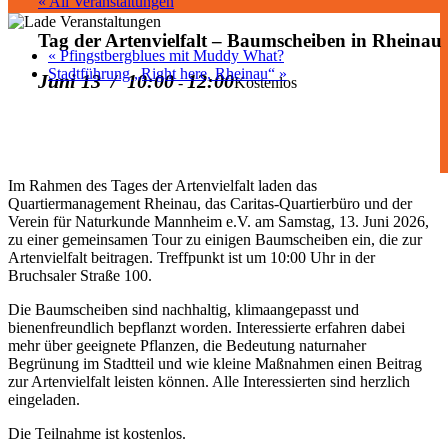
« All Veranstaltungen
Tag der Artenvielfalt – Baumscheiben in Rheinau
«
Pfingstbergblues mit Muddy What?
Stadtführung „Right here, Rheinau“
»
Juni 13 / 10:00
12:00
-
Kostenlos
Im Rahmen des Tages der Artenvielfalt laden das
Quartiermanagement Rheinau, das Caritas-Quartierbüro und der
Verein für Naturkunde Mannheim e.V. am Samstag, 13. Juni 2026,
zu einer gemeinsamen Tour zu einigen Baumscheiben ein, die zur
Artenvielfalt beitragen. Treffpunkt ist um 10:00 Uhr in der
Bruchsaler Straße 100.
Die Baumscheiben sind nachhaltig, klimaangepasst und
bienenfreundlich bepflanzt worden. Interessierte erfahren dabei
mehr über geeignete Pflanzen, die Bedeutung naturnaher
Begrünung im Stadtteil und wie kleine Maßnahmen einen Beitrag
zur Artenvielfalt leisten können. Alle Interessierten sind herzlich
eingeladen.
Die Teilnahme ist kostenlos.