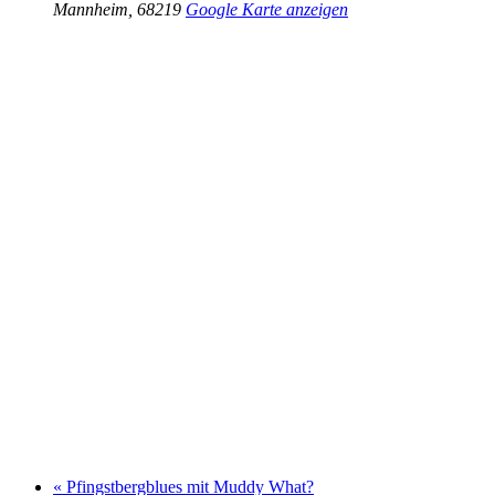
Mannheim
,
68219
Google Karte anzeigen
«
Pfingstbergblues mit Muddy What?