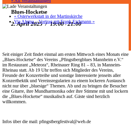
« All Veranstaltungen
Blues-Hocketse
«
Osterwerkstatt in der Martinskirche
Via Alpina – Vortrag mit Frank Eichmann
»
2. April 2025 / 19:00
21:00
-
Seit einiger Zeit findet einmal am ersten Mittwoch eines Monats eine
„Blues-Hocketse“ des Vereins „Pfingstbergblues Mannheim e.V.“
im Restaurant „Meteora“, Rheinauer Ring 81 – 83, in Manneim-
Rheinau statt. Ab 19 Uhr treffen sich Mitglieder des Vereins,
Freunde der Konzertreihe und sonstige Interessierte jenseits aller
Konzerthektik und Vereinsregularien zu einem lockeren Austausch
nicht nur über „bluesige“ Themen. Ab und zu bringen die Besucher
eine Gitarre, ihre Mundharmonika oder ihre Stimme mit und lockern
die „Blues-Hocketse“ musikalisch auf. Gäste sind herzlich
willkommen.
Infos über die mail: pfingstbergfestival@web.de