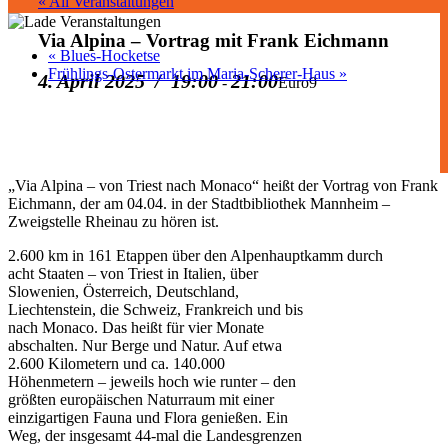
« All Veranstaltungen
Via Alpina – Vortrag mit Frank Eichmann
«
Blues-Hocketse
Frühlings-Ostermarkt im Maria-Scherer-Haus
»
4. April 2025 / 19:00
21:00
-
Euro9
„Via Alpina – von Triest nach Monaco“ heißt der Vortrag von Frank
Eichmann, der am 04.04. in der Stadtbibliothek Mannheim –
Zweigstelle Rheinau zu hören ist.
2.600 km in 161 Etappen über den Alpenhauptkamm durch
acht Staaten – von Triest in Italien, über
Slowenien, Österreich, Deutschland,
Liechtenstein, die Schweiz, Frankreich und bis
nach Monaco. Das heißt für vier Monate
abschalten. Nur Berge und Natur. Auf etwa
2.600 Kilometern und ca. 140.000
Höhenmetern – jeweils hoch wie runter – den
größten europäischen Naturraum mit einer
einzigartigen Fauna und Flora genießen. Ein
Weg, der insgesamt 44-mal die Landesgrenzen